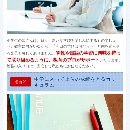
小学生の皆さんは、日々、新たな学びを楽しみにするものでしょ
う。教室に向かいながら、「今日の学びは何だろう」と胸を踊らせ
算数や国語の学習に興味を持っ
る光景も珍しくありません。
て取り組めるように、教育のプロがサポート
いたします。
勉強の入り口は、安心して私たちにお任せください。
中学に入って上位の成績をとるカリ
2
理由
キュラム